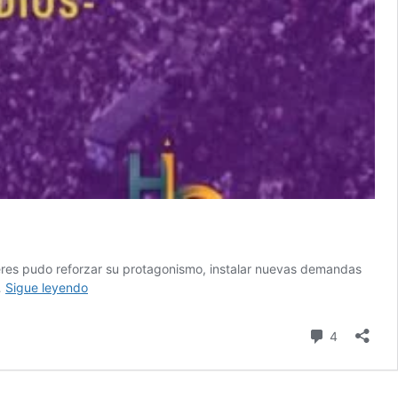
ujeres pudo reforzar su protagonismo, instalar nuevas demandas
#Actividad
…
Sigue leyendo
–
#3J
comentari
4
Ni
una
menos