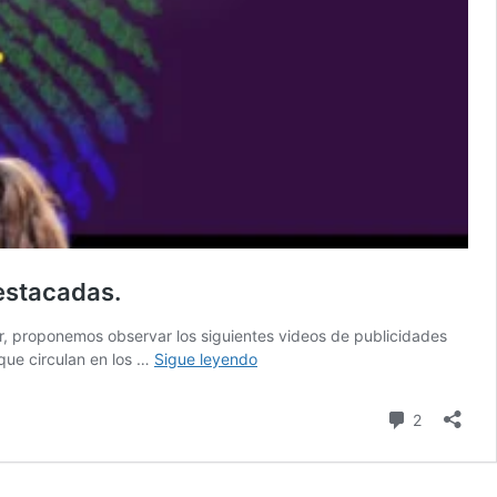
destacadas.
r, proponemos observar los siguientes videos de publicidades
#ACTIVIDAD
que circulan en los …
Sigue leyendo
–
Día
comentari
2
del
Orgullo
LGBT.