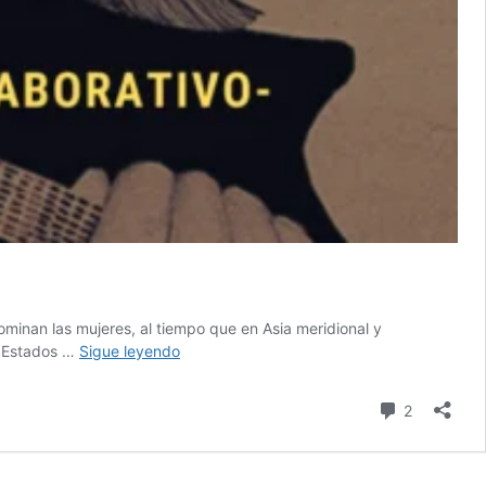
ominan las mujeres, al tiempo que en Asia meridional y
#ACTIVIDAD
s Estados …
Sigue leyendo
–
Migraciones
comentari
2
femeninas