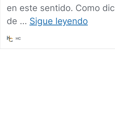
en este sentido. Como dic
#ESTRETEGIA
de …
Sigue leyendo
Tu
movimiento
socio-
HC
ambiental