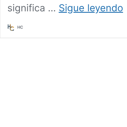
#
significa …
Sigue leyendo
•
M
Bi
HC
–
Gu
Fr