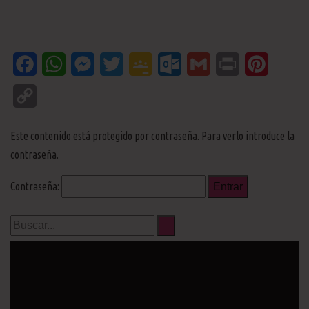
Facebook
WhatsApp
Messenger
Twitter
Google
Outlook.com
Gmail
Print
Pinteres
Classroom
Copy
Link
Este contenido está protegido por contraseña. Para verlo introduce la
contraseña.
Contraseña: