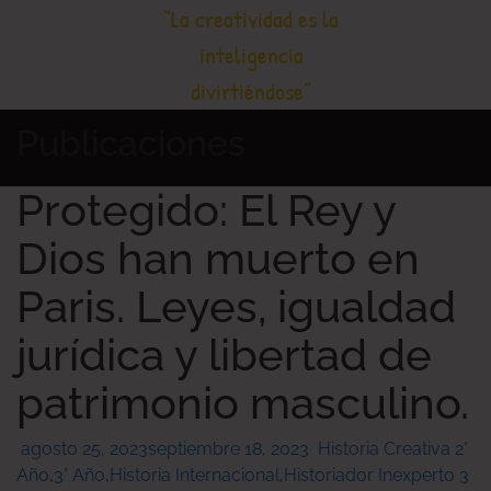
Saltar
“La creatividad es la
HC
Historia Creativa
al
inteligencia
contenido
divirtiéndose”
Publicaciones
Protegido: El Rey y
Dios han muerto en
Paris. Leyes, igualdad
jurídica y libertad de
patrimonio masculino.
agosto 25, 2023
septiembre 18, 2023
Historia Creativa
2°
Año
,
3° Año
,
Historia Internacional
,
Historiador Inexperto 3