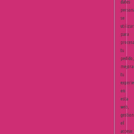
datos
person
se
utiliza
para
proces
tu
pedido,
mejora
tu
experie
en
esta
web,
gestion
el
acceso