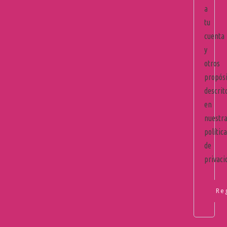
a
tu
cuenta
y
otros
propósi
descrit
en
nuestr
política
de
privaci
Re