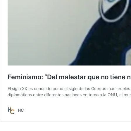
Feminismo: “Del malestar que no tiene 
El siglo XX es conocido como el siglo de las Guerras más cruele
diplomáticos entre diferentes naciones en torno a la ONU, el 
HC