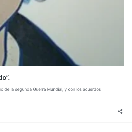
do”.
ego de la segunda Guerra Mundial, y con los acuerdos
Feminismo:
“Del
malestar
que
no
tiene