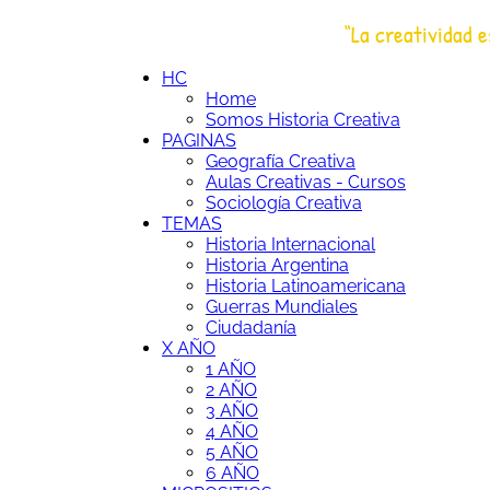
Saltar
“La creatividad e
al
HC
Historia Creativa
contenido
HC
Home
Somos Historia Creativa
PAGINAS
Geografía Creativa
Aulas Creativas - Cursos
Sociología Creativa
TEMAS
Historia Internacional
Historia Argentina
Historia Latinoamericana
Guerras Mundiales
Ciudadanía
X AÑO
1 AÑO
2 AÑO
3 AÑO
4 AÑO
5 AÑO
6 AÑO