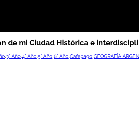
de mi Ciudad Histórica e interdiscipli
Año
,
3° Año
,
4° Año
,
5° Año
,
6° Año
,
Cafepago
,
GEOGRAFÍA ARGEN