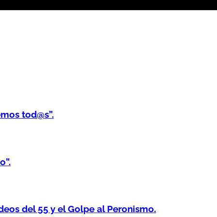
emos tod@s”.
o”.
os del 55 y el Golpe al Peronismo.