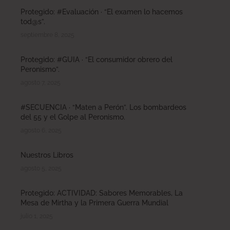
Protegido: #Evaluación · “El examen lo hacemos
tod@s”.
septiembre 8, 2025
Protegido: #GUIA · “El consumidor obrero del
Peronismo”.
agosto 7, 2025
#SECUENCIA · “Maten a Perón”. Los bombardeos
del 55 y el Golpe al Peronismo.
agosto 6, 2025
Nuestros Libros
agosto 5, 2025
Protegido: ACTIVIDAD: Sabores Memorables, La
Mesa de Mirtha y la Primera Guerra Mundial
julio 1, 2025