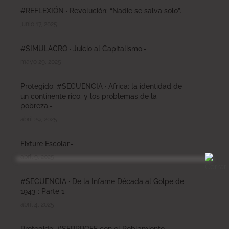
#REFLEXIÓN · Revolución: “Nadie se salva solo”.
junio 17, 2025
#SIMULACRO · Juicio al Capitalismo.-
mayo 29, 2025
Protegido: #SECUENCIA · Africa: la identidad de
un continente rico, y los problemas de la
pobreza.-
abril 29, 2025
Fixture Escolar.-
abril 9, 2025
#SECUENCIA · De la Infame Década al Golpe de
1943 : Parte 1.
abril 4, 2025
Protegido: #SERPROFE con el Poblamiento