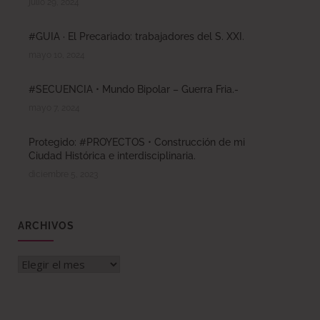
julio 29, 2024
#GUIA · El Precariado: trabajadores del S. XXI.
mayo 10, 2024
#SECUENCIA • Mundo Bipolar – Guerra Fria.-
mayo 7, 2024
Protegido: #PROYECTOS • Construcción de mi
Ciudad Histórica e interdisciplinaria.
diciembre 5, 2023
ARCHIVOS
Archivos