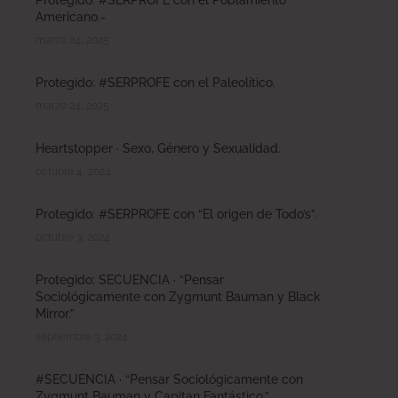
Americano.-
marzo 24, 2025
Protegido: #SERPROFE con el Paleolítico.
marzo 24, 2025
Heartstopper · Sexo, Género y Sexualidad.
octubre 4, 2024
Protegido: #SERPROFE con “El origen de Todo’s”.
octubre 3, 2024
Protegido: SECUENCIA · “Pensar
Sociológicamente con Zygmunt Bauman y Black
Mirror.”
septiembre 3, 2024
#SECUENCIA · “Pensar Sociológicamente con
Zygmunt Bauman y Capitan Fantástico.”