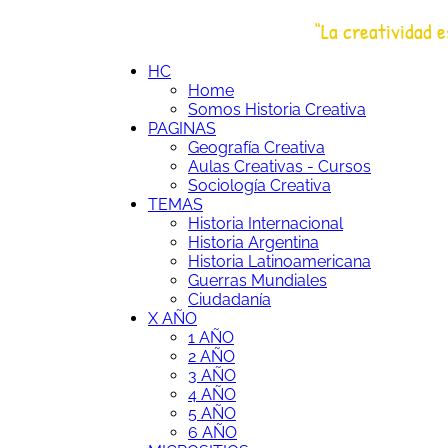
Saltar
“La creatividad e
al
HC
Historia Creativa
contenido
HC
Home
Somos Historia Creativa
PAGINAS
Geografía Creativa
Aulas Creativas - Cursos
Sociología Creativa
TEMAS
Historia Internacional
Historia Argentina
Historia Latinoamericana
Guerras Mundiales
Ciudadanía
X AÑO
1 AÑO
2 AÑO
3 AÑO
4 AÑO
5 AÑO
6 AÑO