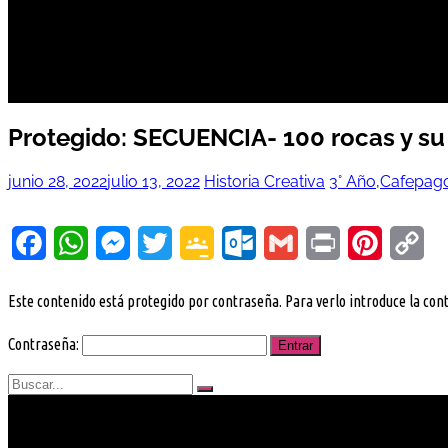
Publicaciones
Protegido: SECUENCIA- 100 rocas y su
junio 28, 2022
julio 13, 2022
Historia Creativa
3° Año
,
Cafepag
Facebook
WhatsApp
Messenger
Twitter
Google
Outlook.com
Gmail
Print
Pinterest
Co
Classroom
Lin
Este contenido está protegido por contraseña. Para verlo introduce la con
Contraseña: