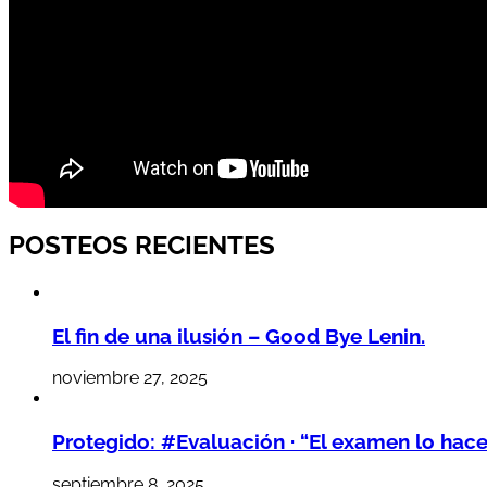
POSTEOS RECIENTES
El fin de una ilusión – Good Bye Lenin.
noviembre 27, 2025
Protegido: #Evaluación · “El examen lo hac
septiembre 8, 2025