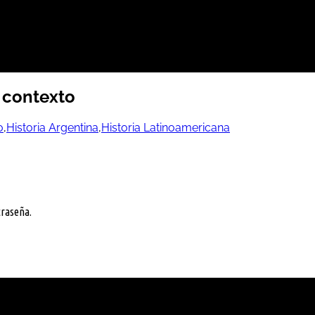
 contexto
o
,
Historia Argentina
,
Historia Latinoamericana
py
k
traseña.