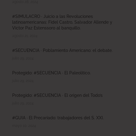
agosto 28, 2024
#SIMULACRO · Juicio a las Revoluciones
latinoamericanas: Fidel Castro, Salvador Allende y
Victor Paz Estenssoro al banquillo.
agosto 21, 2024
#SECUENCIA · Poblamiento Americano: el debate.
julio 29, 2024
Protegido: #SECUENCIA · El Paleolitico.
julio 29, 2024
Protegido: #SECUENCIA · El origen del Todo’s
julio 29, 2024
#GUIA · El Precariado: trabajadores del S. XXI.
mayo 10, 2024