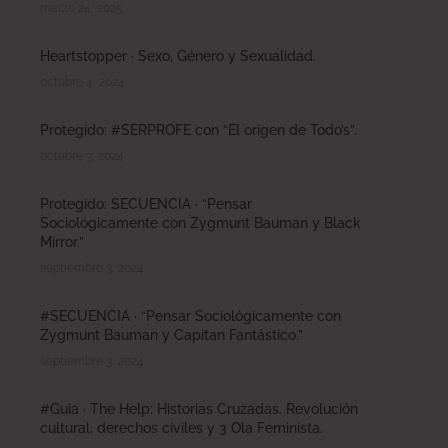
marzo 24, 2025
Heartstopper · Sexo, Género y Sexualidad.
octubre 4, 2024
Protegido: #SERPROFE con “El origen de Todo’s”.
octubre 3, 2024
Protegido: SECUENCIA · “Pensar
Sociológicamente con Zygmunt Bauman y Black
Mirror.”
septiembre 3, 2024
#SECUENCIA · “Pensar Sociológicamente con
Zygmunt Bauman y Capitan Fantástico.”
septiembre 3, 2024
#Guia · The Help: Historias Cruzadas. Revolución
cultural, derechos civiles y 3 Ola Feminista.