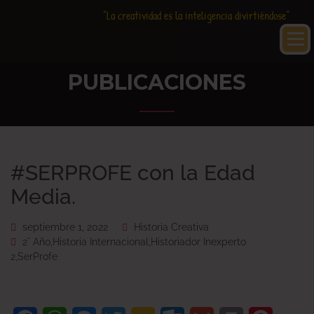
Saltar
Historia
HC
“La creatividad es la inteligencia divirtiéndose”
al
Creativa
contenido
PUBLICACIONES
#SERPROFE con la Edad
Media.
septiembre 1, 2022
Historia Creativa
2° Año
,
Historia Internacional
,
Historiador Inexperto
2
,
SerProfe