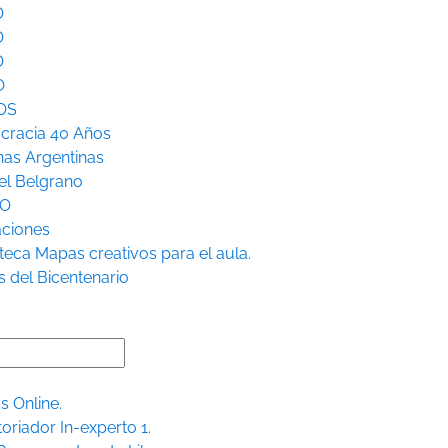
O
O
O
O
OS
racia 40 Años
nas Argentinas
l Belgrano
RO
aciones
teca
Mapas creativos para el aula.
s del Bicentenario
s Online.
toriador In-experto 1.