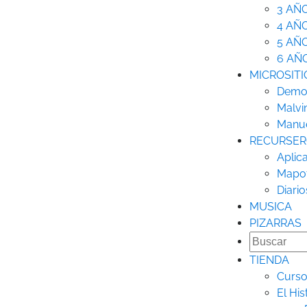
3 AÑ
4 AÑ
5 AÑ
6 AÑ
MICROSITI
Democ
Malvi
Manue
RECURSE
Aplic
Mapo
Diario
MUSICA
PIZARRAS
TIENDA
Curso
El His