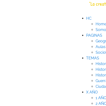
Saltar
“La creat
HC
Historia Creativa
al
contenido
HC
Hom
Somos
PAGINAS
Geogr
Aulas
Socio
TEMAS
Histor
Histor
Histo
Guerr
Ciuda
X AÑO
1 AÑ
2 AÑ