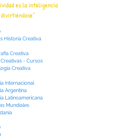
ividad es la inteligencia
divirtiéndose”
e
 Historia Creativa
afía Creativa
 Creativas - Cursos
logía Creativa
ia Internacional
ia Argentina
ria Latinoamericana
as Mundiales
danía
O
O