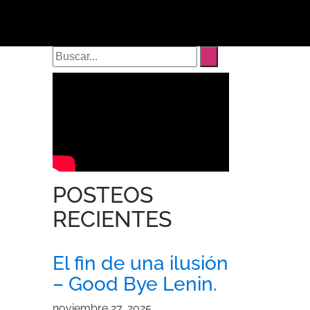
POSTEOS
RECIENTES
El fin de una ilusión
– Good Bye Lenin.
noviembre 27, 2025