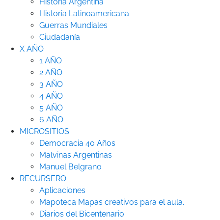
Historia Argentina
Historia Latinoamericana
Guerras Mundiales
Ciudadanía
X AÑO
1 AÑO
2 AÑO
3 AÑO
4 AÑO
5 AÑO
6 AÑO
MICROSITIOS
Democracia 40 Años
Malvinas Argentinas
Manuel Belgrano
RECURSERO
Aplicaciones
Mapoteca
Mapas creativos para el aula.
Diarios del Bicentenario