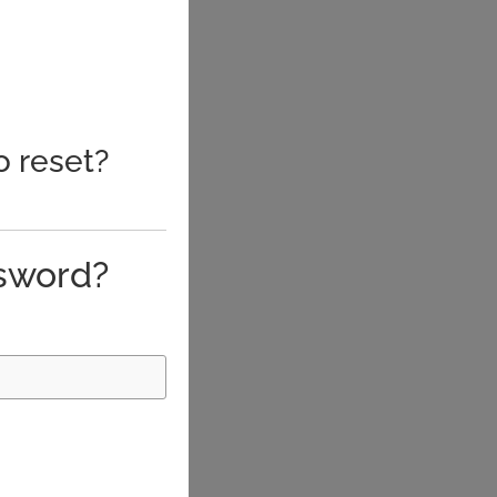
o reset?
sword?