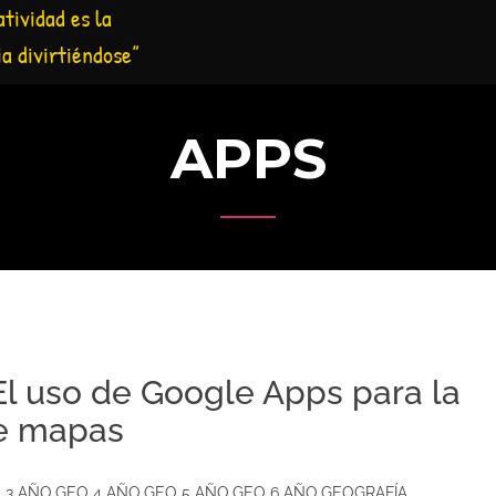
atividad es la
ia divirtiéndose”
APPS
 uso de Google Apps para la
de mapas
 3 AÑO
,
GEO 4 AÑO
,
GEO 5 AÑO
,
GEO 6 AÑO
,
GEOGRAFÍA