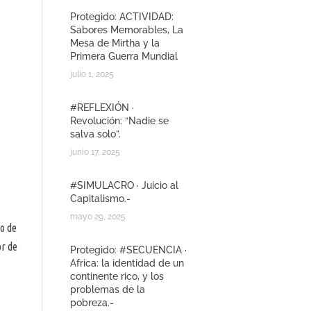
Protegido: ACTIVIDAD:
Sabores Memorables, La
Mesa de Mirtha y la
Primera Guerra Mundial
julio 1, 2025
#REFLEXIÓN ·
Revolución: “Nadie se
salva solo”.
junio 17, 2025
#SIMULACRO · Juicio al
Capitalismo.-
mayo 29, 2025
to de
or de
Protegido: #SECUENCIA ·
Africa: la identidad de un
continente rico, y los
problemas de la
pobreza.-