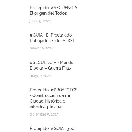
Protegido: #SECUENCIA ·
El origen del Todo’s
julio 29, 2024
#GUIA · El Precariado:
trabajadores del S. XXI.
mayo 10, 2024
#SECUENCIA • Mundo
Bipolar – Guerra Fria.-
mayo 7, 2024
Protegido: #PROYECTOS
• Construcción de mi
Ciudad Histórica e
interdisciplinaria.
diciembre 5, 2023
Protegido: #GUIA · 300: