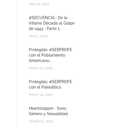
abril 29, 2025
#SECUENCIA · De la
Infame Década al Golpe
de 1943 : Parte 1.
abril 4, 2025
Protegido: #SERPROFE
con el Poblamiento
Americano.-
marzo 24, 2025
Protegido: #SERPROFE
con el Paleolítico.
marzo 24, 2025
Heartstopper · Sexo,
Género y Sexualidad.
octubre 4, 2024