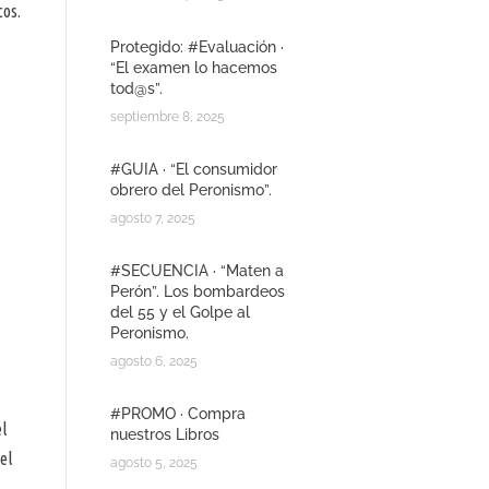
cos.
Protegido: #Evaluación ·
“El examen lo hacemos
tod@s”.
septiembre 8, 2025
#GUIA · “El consumidor
obrero del Peronismo”.
agosto 7, 2025
#SECUENCIA · “Maten a
Perón”. Los bombardeos
del 55 y el Golpe al
Peronismo.
agosto 6, 2025
#PROMO · Compra
el
nuestros Libros
el
agosto 5, 2025