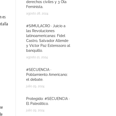
derechos civiles y 3 Ola
Feminista.
agosto 28, 2024
m es
talla
#SIMULACRO · Juicio a
las Revoluciones
latinoamericanas: Fidel
Castro, Salvador Allende
y Victor Paz Estenssoro al
banquillo.
agosto 21, 2024
#SECUENCIA ·
Poblamiento Americano:
el debate.
julio 29, 2024
Protegido: #SECUENCIA ·
El Paleolitico.
ne
julio 29, 2024
de