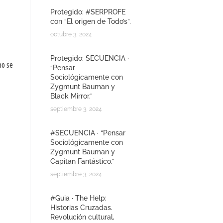
Protegido: #SERPROFE
con “El origen de Todo’s”.
octubre 3, 2024
Protegido: SECUENCIA ·
mo se
“Pensar
Sociológicamente con
Zygmunt Bauman y
Black Mirror.”
septiembre 3, 2024
#SECUENCIA · “Pensar
Sociológicamente con
Zygmunt Bauman y
Capitan Fantástico.”
septiembre 3, 2024
#Guia · The Help:
Historias Cruzadas.
Revolución cultural,