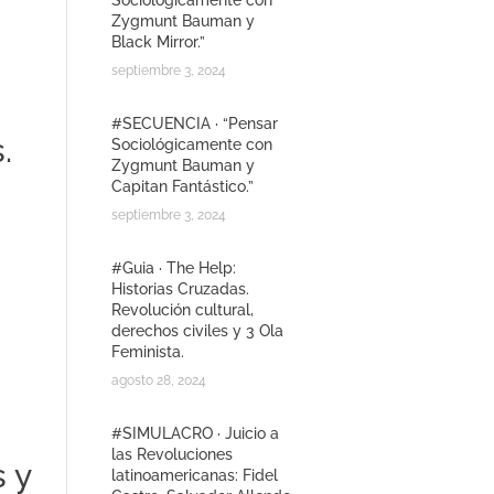
Sociológicamente con
Zygmunt Bauman y
Black Mirror.”
septiembre 3, 2024
#SECUENCIA · “Pensar
.
Sociológicamente con
Zygmunt Bauman y
Capitan Fantástico.”
septiembre 3, 2024
#Guia · The Help:
Historias Cruzadas.
Revolución cultural,
derechos civiles y 3 Ola
Feminista.
agosto 28, 2024
#SIMULACRO · Juicio a
las Revoluciones
 y
latinoamericanas: Fidel