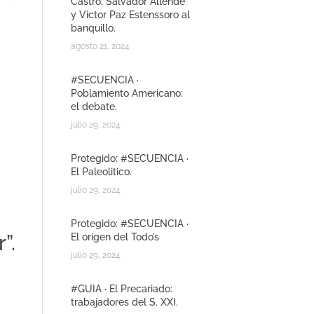
Castro, Salvador Allende
y Victor Paz Estenssoro al
banquillo.
agosto 21, 2024
#SECUENCIA ·
Poblamiento Americano:
el debate.
julio 29, 2024
Protegido: #SECUENCIA ·
El Paleolitico.
julio 29, 2024
Protegido: #SECUENCIA ·
”.
El origen del Todo’s
julio 29, 2024
#GUIA · El Precariado:
trabajadores del S. XXI.