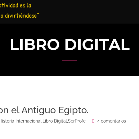
atividad es la
ia divirtiéndose”
LIBRO DIGITAL
 el Antiguo Egipto.
Historia Internacional
,
Libro Digital
,
SerProfe
4 comentarios