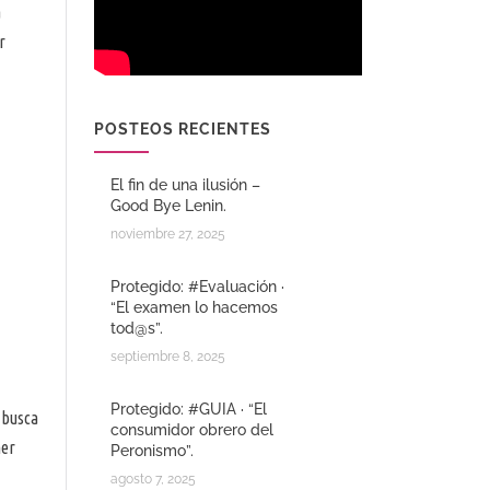
a
r
POSTEOS RECIENTES
El fin de una ilusión –
Good Bye Lenin.
noviembre 27, 2025
Protegido: #Evaluación ·
“El examen lo hacemos
tod@s”.
septiembre 8, 2025
Protegido: #GUIA · “El
 busca
consumidor obrero del
mer
Peronismo”.
agosto 7, 2025