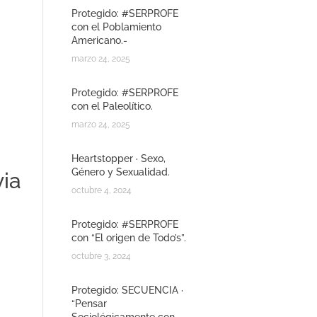
Protegido: #SERPROFE
con el Poblamiento
Americano.-
marzo 24, 2025
Protegido: #SERPROFE
con el Paleolítico.
marzo 24, 2025
Heartstopper · Sexo,
Género y Sexualidad.
via
octubre 4, 2024
Protegido: #SERPROFE
con “El origen de Todo’s”.
octubre 3, 2024
Protegido: SECUENCIA ·
“Pensar