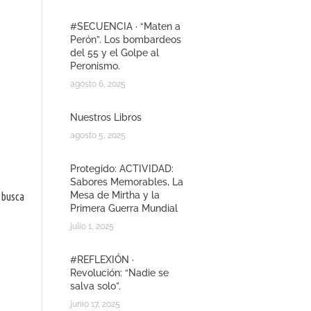
#SECUENCIA · “Maten a
Perón”. Los bombardeos
del 55 y el Golpe al
Peronismo.
agosto 6, 2025
Nuestros Libros
agosto 5, 2025
Protegido: ACTIVIDAD:
Sabores Memorables, La
Mesa de Mirtha y la
 busca
Primera Guerra Mundial
julio 1, 2025
#REFLEXIÓN ·
Revolución: “Nadie se
salva solo”.
junio 17, 2025