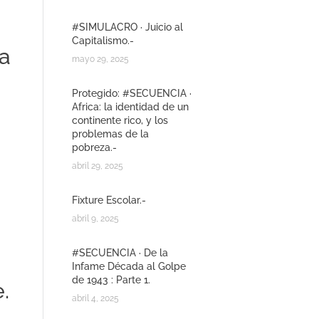
#SIMULACRO · Juicio al
Capitalismo.-
ca
mayo 29, 2025
Protegido: #SECUENCIA ·
Africa: la identidad de un
continente rico, y los
problemas de la
pobreza.-
abril 29, 2025
Fixture Escolar.-
abril 9, 2025
#SECUENCIA · De la
Infame Década al Golpe
de 1943 : Parte 1.
.
abril 4, 2025