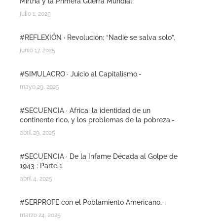
Mirtha y la Primera Guerra Mundial
julio 1, 2025
#REFLEXIÓN · Revolución: “Nadie se salva solo”.
junio 17, 2025
#SIMULACRO · Juicio al Capitalismo.-
mayo 29, 2025
#SECUENCIA · Africa: la identidad de un
continente rico, y los problemas de la pobreza.-
abril 29, 2025
#SECUENCIA · De la Infame Década al Golpe de
1943 : Parte 1.
abril 4, 2025
#SERPROFE con el Poblamiento Americano.-
marzo 24, 2025