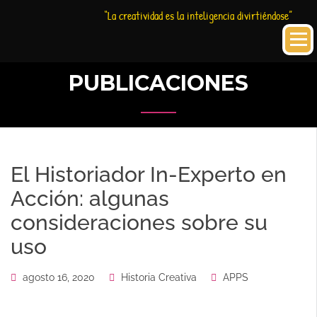
Saltar
Historia
HC
“La creatividad es la inteligencia divirtiéndose”
al
Creativa
contenido
PUBLICACIONES
El Historiador In-Experto en
Acción: algunas
consideraciones sobre su
uso
agosto 16, 2020
Historia Creativa
APPS