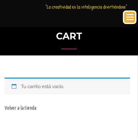
Saltar
Historia
HC
“La creatividad es la inteligencia divirtiéndose”
al
Creativa
contenido
CART
Tu carrito está vacío.
Volver a la tienda