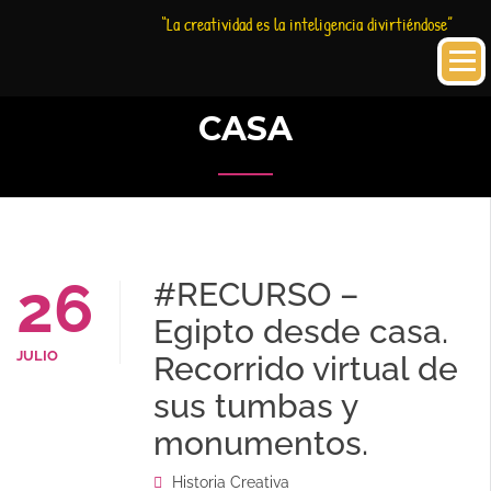
Saltar
Historia
HC
“La creatividad es la inteligencia divirtiéndose”
al
Creativa
contenido
CASA
26
#RECURSO –
Egipto desde casa.
JULIO
Recorrido virtual de
sus tumbas y
monumentos.
Historia Creativa