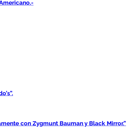
Americano.-
o’s”.
amente con Zygmunt Bauman y Black Mirror.”