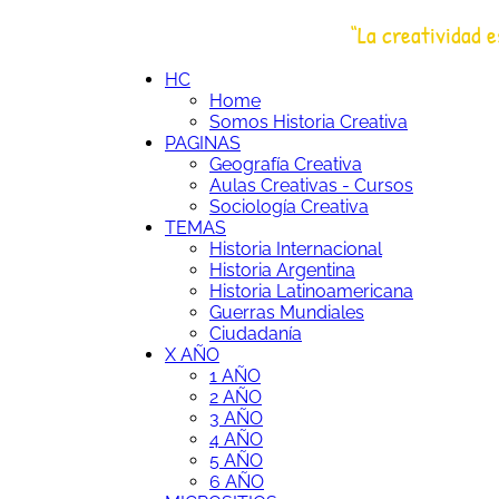
Saltar
“La creatividad e
al
HC
Historia Creativa
contenido
HC
Home
Somos Historia Creativa
PAGINAS
Geografía Creativa
Aulas Creativas - Cursos
Sociología Creativa
TEMAS
Historia Internacional
Historia Argentina
Historia Latinoamericana
Guerras Mundiales
Ciudadanía
X AÑO
1 AÑO
2 AÑO
3 AÑO
4 AÑO
5 AÑO
6 AÑO