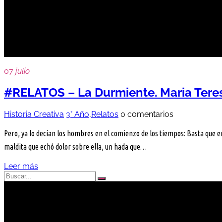
durmiente
07
julio
#RELATOS – La Durmiente. Maria Tere
Historia Creativa
3° Año
,
Relatos
0 comentarios
Pero, ya lo decían los hombres en el comienzo de los tiempos: Basta que en
maldita que echó dolor sobre ella, un hada que…
Leer más