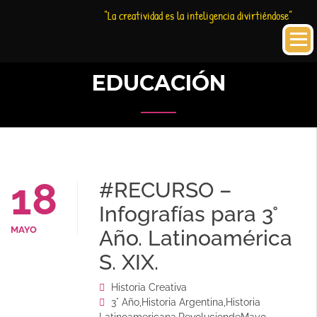
Saltar
Historia
HC
“La creatividad es la inteligencia divirtiéndose”
al
Creativa
contenido
EDUCACIÓN
18
#RECURSO –
Infografías para 3°
MAYO
Año. Latinoamérica
S. XIX.
Historia Creativa
3° Año
,
Historia Argentina
,
Historia