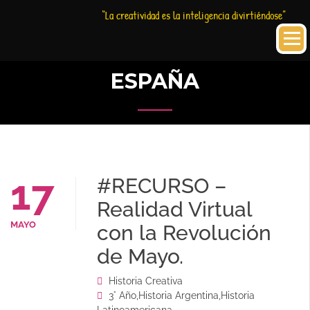
Saltar
Historia
HC
“La creatividad es la inteligencia divirtiéndose”
al
Creativa
contenido
ESPAÑA
17
#RECURSO –
Realidad Virtual
MAYO
con la Revolución
de Mayo.
Historia Creativa
3° Año
,
Historia Argentina
,
Historia