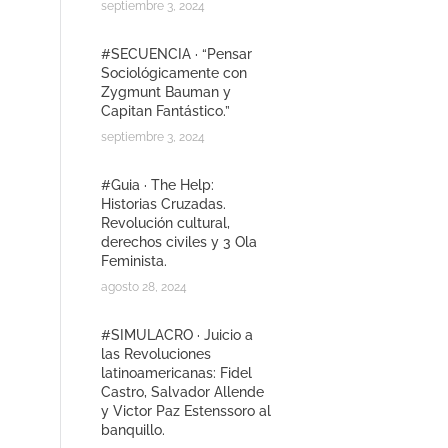
septiembre 3, 2024
#SECUENCIA · “Pensar
Sociológicamente con
Zygmunt Bauman y
Capitan Fantástico.”
septiembre 3, 2024
#Guia · The Help:
Historias Cruzadas.
Revolución cultural,
derechos civiles y 3 Ola
Feminista.
agosto 28, 2024
#SIMULACRO · Juicio a
las Revoluciones
latinoamericanas: Fidel
Castro, Salvador Allende
y Victor Paz Estenssoro al
banquillo.