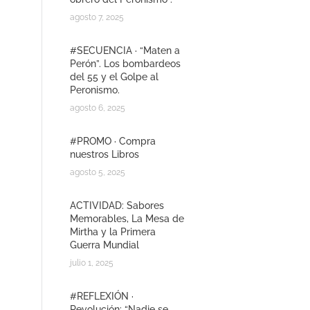
agosto 7, 2025
#SECUENCIA · “Maten a
Perón”. Los bombardeos
del 55 y el Golpe al
Peronismo.
agosto 6, 2025
#PROMO · Compra
nuestros Libros
agosto 5, 2025
ACTIVIDAD: Sabores
Memorables, La Mesa de
Mirtha y la Primera
Guerra Mundial
julio 1, 2025
#REFLEXIÓN ·
Revolución: “Nadie se