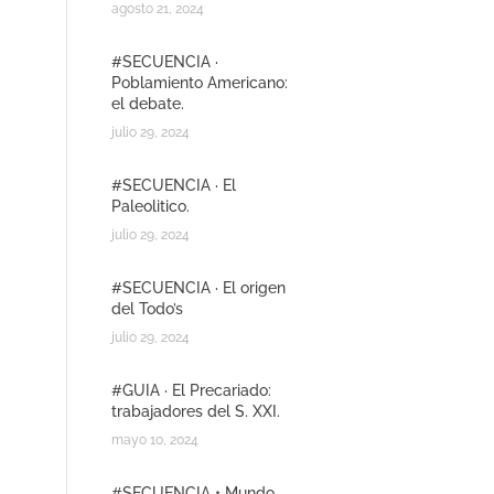
agosto 21, 2024
#SECUENCIA ·
Poblamiento Americano:
el debate.
julio 29, 2024
#SECUENCIA · El
Paleolitico.
julio 29, 2024
#SECUENCIA · El origen
del Todo’s
julio 29, 2024
#GUIA · El Precariado:
trabajadores del S. XXI.
mayo 10, 2024
#SECUENCIA • Mundo