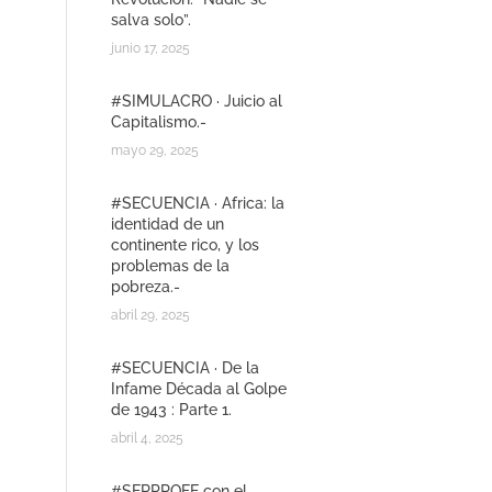
salva solo”.
junio 17, 2025
#SIMULACRO · Juicio al
Capitalismo.-
mayo 29, 2025
#SECUENCIA · Africa: la
identidad de un
continente rico, y los
problemas de la
pobreza.-
abril 29, 2025
#SECUENCIA · De la
Infame Década al Golpe
de 1943 : Parte 1.
abril 4, 2025
#SERPROFE con el