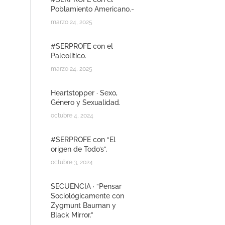
Poblamiento Americano.-
marzo 24, 2025
#SERPROFE con el
Paleolítico.
marzo 24, 2025
Heartstopper · Sexo,
Género y Sexualidad.
octubre 4, 2024
#SERPROFE con “El
origen de Todo’s”.
octubre 3, 2024
SECUENCIA · “Pensar
Sociológicamente con
Zygmunt Bauman y
Black Mirror.”