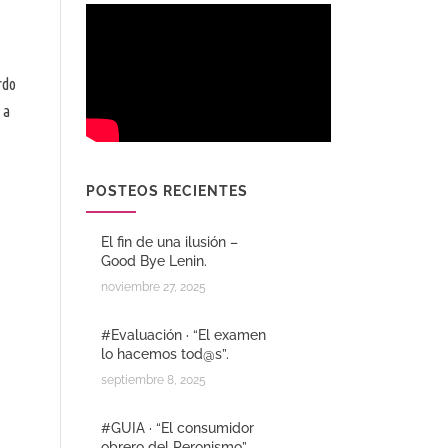
rdo
 a
POSTEOS RECIENTES
El fin de una ilusión –
Good Bye Lenin.
noviembre 27, 2025
#Evaluación · “El examen
lo hacemos tod@s”.
septiembre 8, 2025
#GUIA · “El consumidor
obrero del Peronismo”.