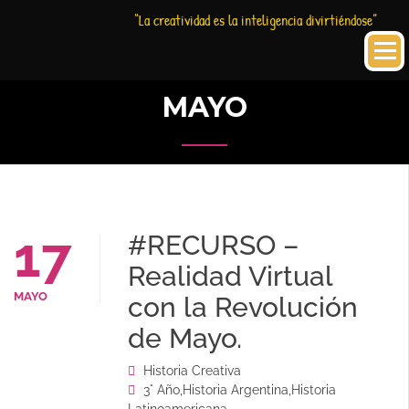
Saltar
Historia
HC
“La creatividad es la inteligencia divirtiéndose”
al
Creativa
contenido
MAYO
17
#RECURSO –
Realidad Virtual
MAYO
con la Revolución
de Mayo.
Historia Creativa
3° Año
,
Historia Argentina
,
Historia