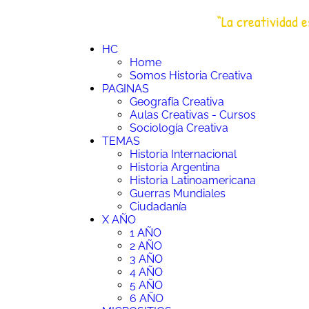
Saltar
“La creatividad e
al
HC
Historia Creativa
contenido
HC
Home
Somos Historia Creativa
PAGINAS
Geografía Creativa
Aulas Creativas - Cursos
Sociología Creativa
TEMAS
Historia Internacional
Historia Argentina
Historia Latinoamericana
Guerras Mundiales
Ciudadanía
X AÑO
1 AÑO
2 AÑO
3 AÑO
4 AÑO
5 AÑO
6 AÑO