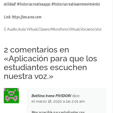
utilidad! #historiacreativaapps #historiacreativaenmovimiento
Link:
https://vocaroo.com
Audio
,
Aula Virtual
,
Clases
,
Microfono
,
Virtual
,
Vocaroo
,
Voz
2 comentarios en
«
Aplicación para que los
estudiantes escuchen
nuestra voz.
»
Bettina Irene PIVIDORI
dice:
el marzo 18, 2020 a las 2:01 am
Muy accesible para estudiantes con