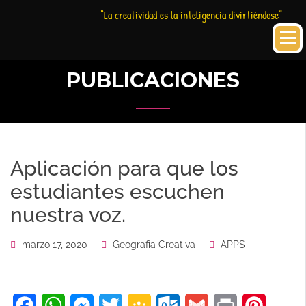
Saltar
Historia
HC
“La creatividad es la inteligencia divirtiéndose”
al
Creativa
contenido
PUBLICACIONES
Aplicación para que los
estudiantes escuchen
nuestra voz.
marzo 17, 2020
Geografia Creativa
APPS
Facebook
WhatsApp
Messenger
Twitter
Google
Outlook.com
Gmail
Print
Pinteres