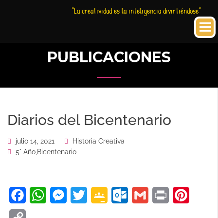
Saltar
Historia
HC
“La creatividad es la inteligencia divirtiéndose”
al
Creativa
contenido
PUBLICACIONES
Diarios del Bicentenario
julio 14, 2021
Historia Creativa
5° Año
,
Bicentenario
Facebook
WhatsApp
Messenger
Twitter
Google
Outlook.com
Gmail
Print
Pinteres
Classroom
Copy