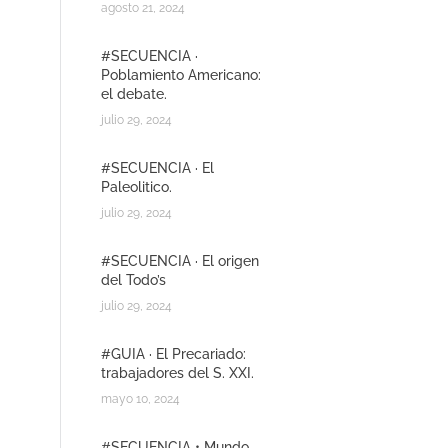
agosto 21, 2024
#SECUENCIA ·
Poblamiento Americano:
el debate.
julio 29, 2024
#SECUENCIA · El
Paleolitico.
julio 29, 2024
#SECUENCIA · El origen
del Todo’s
julio 29, 2024
#GUIA · El Precariado:
trabajadores del S. XXI.
mayo 10, 2024
#SECUENCIA • Mundo