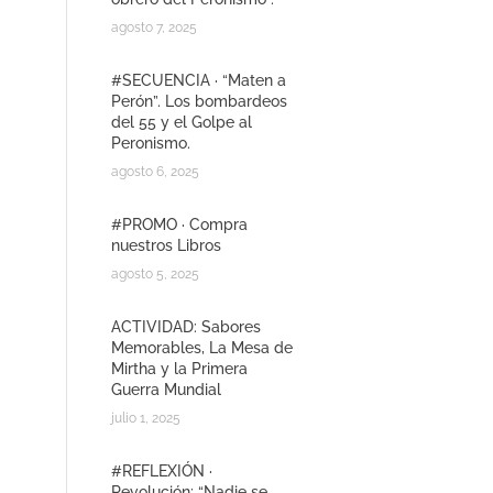
agosto 7, 2025
#SECUENCIA · “Maten a
Perón”. Los bombardeos
del 55 y el Golpe al
Peronismo.
agosto 6, 2025
#PROMO · Compra
nuestros Libros
agosto 5, 2025
ACTIVIDAD: Sabores
Memorables, La Mesa de
Mirtha y la Primera
Guerra Mundial
julio 1, 2025
#REFLEXIÓN ·
Revolución: “Nadie se