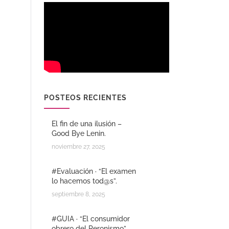
POSTEOS RECIENTES
El fin de una ilusión –
Good Bye Lenin.
noviembre 27, 2025
#Evaluación · “El examen
lo hacemos tod@s”.
septiembre 8, 2025
#GUIA · “El consumidor
obrero del Peronismo”.