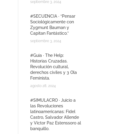
septiembre 3, 2024
#SECUENCIA · “Pensar
Sociológicamente con
Zygmunt Bauman y
Capitan Fantástico.”
septiembre 3, 2024
#Guia · The Help:
Historias Cruzadas.
Revolución cultural,
derechos civiles y 3 Ola
Feminista.
agosto 28, 2024
#SIMULACRO · Juicio a
las Revoluciones
latinoamericanas: Fidel
Castro, Salvador Allende
y Victor Paz Estenssoro al
banquillo.