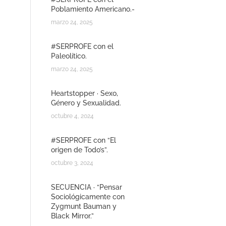
Poblamiento Americano.-
marzo 24, 2025
#SERPROFE con el
Paleolítico.
marzo 24, 2025
Heartstopper · Sexo,
Género y Sexualidad.
octubre 4, 2024
#SERPROFE con “El
origen de Todo’s”.
octubre 3, 2024
SECUENCIA · “Pensar
Sociológicamente con
Zygmunt Bauman y
Black Mirror.”