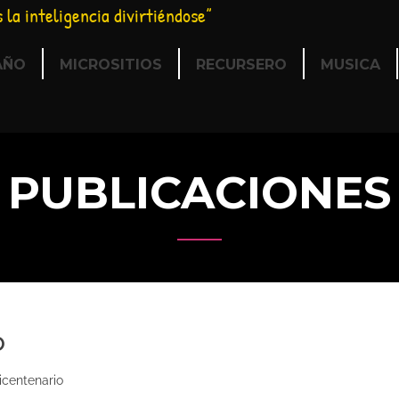
s la inteligencia divirtiéndose”
AÑO
MICROSITIOS
RECURSERO
MUSICA
PUBLICACIONES
o
icentenario