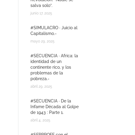
salva solo”.
junio 17, 2025
#SIMULACRO · Juicio al
Capitalismo.-
mayo 29, 2025
#SECUENCIA · Africa: la
identidad de un
continente rico, y los
problemas de la
pobreza.-
abril 29, 2025
#SECUENCIA · De la
Infame Década al Golpe
de 1943 : Parte 1.
abril 4, 2025
#SERPROFE con el