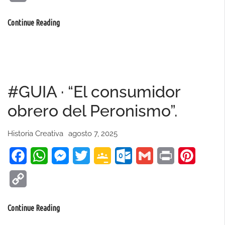
Link
Protegido:
Continue Reading
#Evaluación
·
“El
examen
#GUIA · “El consumidor
lo
hacemos
obrero del Peronismo”.
tod@s”.
Historia Creativa
agosto 7, 2025
Facebook
WhatsApp
Messenger
Twitter
Google
Outlook.com
Gmail
Print
Pinteres
Classroom
Copy
Link
#GUIA
Continue Reading
·