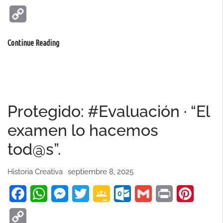
Classroom
Copy
Link
El
Continue Reading
fin
de
una
ilusión
Protegido: #Evaluación · “El
–
Good
examen lo hacemos
Bye
tod@s”.
Lenin.
Historia Creativa
septiembre 8, 2025
Facebook
WhatsApp
Messenger
Twitter
Google
Outlook.com
Gmail
Print
Pinteres
Classroom
Copy