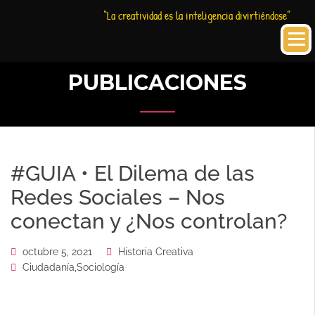
Saltar
Historia
HC
“La creatividad es la inteligencia divirtiéndose”
al
Creativa
contenido
PUBLICACIONES
#GUIA • El Dilema de las
Redes Sociales – Nos
conectan y ¿Nos controlan?
octubre 5, 2021
Historia Creativa
Ciudadanía
,
Sociología