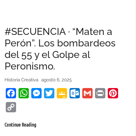
“El
consumidor
obrero
#SECUENCIA · “Maten a
del
Peronismo”.
Perón”. Los bombardeos
del 55 y el Golpe al
Peronismo.
Historia Creativa
agosto 6, 2025
Facebook
WhatsApp
Messenger
Twitter
Google
Outlook.com
Gmail
Print
Pinteres
Classroom
Copy
Link
#SECUENCIA
Continue Reading
·