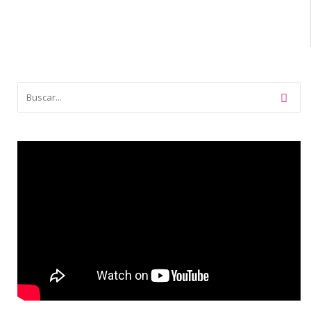
Mesa
de
Mirtha
y
la
Primera
Guerra
Mundial