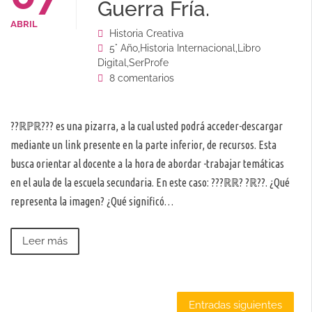
Guerra Fría.
ABRIL
Historia Creativa
5° Año
,
Historia Internacional
,
Libro
Digital
,
SerProfe
8 comentarios
??ℝℙℝ??? es una pizarra, a la cual usted podrá acceder-descargar
mediante un link presente en la parte inferior, de recursos. Esta
busca orientar al docente a la hora de abordar -trabajar temáticas
en el aula de la escuela secundaria. En este caso: ???ℝℝ? ?ℝ??. ¿Qué
representa la imagen? ¿Qué significó…
Leer más
Navegación
Entradas siguientes