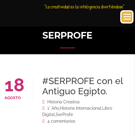
Saltar
Historia
HC
“La creatividad es la inteligencia divirtiéndose”
al
Creativa
contenido
SERPROFE
18
#SERPROFE con el
Antiguo Egipto.
AGOSTO
Historia Creativa
1° Año
,
Historia Internacional
,
Libro
Digital
,
SerProfe
4 comentarios