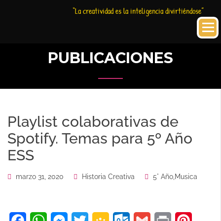
Saltar
Historia
HC
“La creatividad es la inteligencia divirtiéndose”
al
Creativa
contenido
PUBLICACIONES
Playlist colaborativas de
Spotify. Temas para 5º Año
ESS
marzo 31, 2020
Historia Creativa
5° Año
,
Musica
Facebook
WhatsApp
Messenger
Twitter
Google
Outlook.com
Gmail
Print
Pinteres