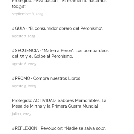
Protegido: #Evaluación · “El examen lo hacemos
tod@s”.
septiembre 8, 2025
#GUIA · “El consumidor obrero del Peronismo”.
agosto 7, 2025
#SECUENCIA · “Maten a Perón”. Los bombardeos
del 55 y el Golpe al Peronismo.
agosto 6, 2025
#PROMO · Compra nuestros Libros
agosto 5, 2025
Protegido: ACTIVIDAD: Sabores Memorables, La
Mesa de Mirtha y la Primera Guerra Mundial
julio 1, 2025
#REFLEXIÓN · Revolución: “Nadie se salva solo”.