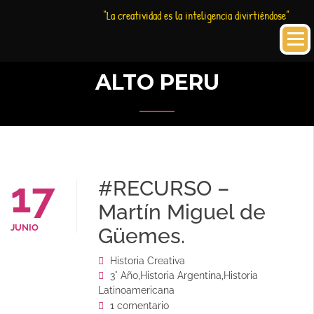
Saltar
Historia
HC
“La creatividad es la inteligencia divirtiéndose”
al
Creativa
contenido
ALTO PERU
17
#RECURSO –
Martín Miguel de
JUNIO
Güemes.
Historia Creativa
3° Año
,
Historia Argentina
,
Historia
Latinoamericana
1 comentario