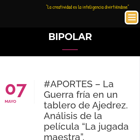
Saltar
Historia
HC
“La creatividad es la inteligencia divirtiéndose”
al
Creativa
contenido
BIPOLAR
07
#APORTES – La
Guerra fría en un
MAYO
tablero de Ajedrez.
Análisis de la
película “La jugada
maestra”.