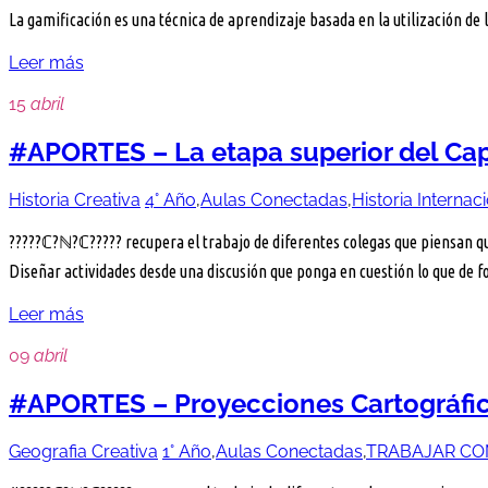
La gamificación es una técnica de aprendizaje basada en la utilización de
Leer más
15
abril
#APORTES – La etapa superior del Cap
Historia Creativa
4° Año
,
Aulas Conectadas
,
Historia Internac
?????ℂ?ℕ?ℂ????? recupera el trabajo de diferentes colegas que piensan que
Diseñar actividades desde una discusión que ponga en cuestión lo que de
Leer más
09
abril
#APORTES – Proyecciones Cartográfica
Geografia Creativa
1° Año
,
Aulas Conectadas
,
TRABAJAR CO