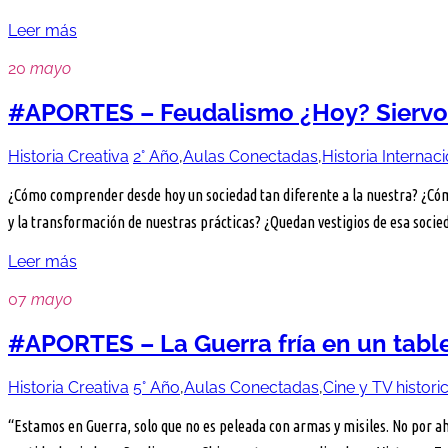
Leer más
20
mayo
#APORTES – Feudalismo ¿Hoy? Siervos
Historia Creativa
2° Año
,
Aulas Conectadas
,
Historia Internac
¿Cómo comprender desde hoy un sociedad tan diferente a la nuestra? ¿Cóm
y la transformación de nuestras prácticas? ¿Quedan vestigios de esa socie
Leer más
07
mayo
#APORTES – La Guerra fría en un tabler
Historia Creativa
5° Año
,
Aulas Conectadas
,
Cine y TV histori
“Estamos en Guerra, solo que no es peleada con armas y misiles. No por a