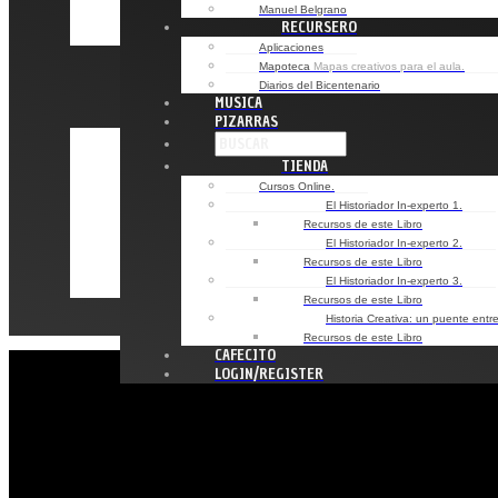
Manuel Belgrano
RECURSERO
Aplicaciones
Mapoteca
Mapas creativos para el aula.
Diarios del Bicentenario
MUSICA
PIZARRAS
TIENDA
Cursos Online.
El Historiador In-experto 1.
Recursos de este Libro
El Historiador In-experto 2.
Recursos de este Libro
El Historiador In-experto 3.
Recursos de este Libro
Historia Creativa: un puente entre 
Recursos de este Libro
CAFECITO
LOGIN/REGISTER
Aulas Conectadas