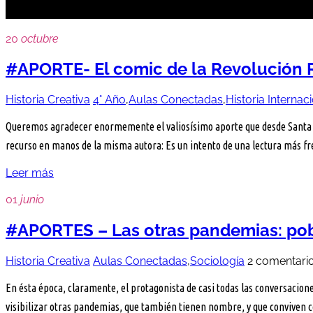
20
octubre
#APORTE- El comic de la Revolución 
Historia Creativa
4° Año
,
Aulas Conectadas
,
Historia Internac
Queremos agradecer enormemente el valiosísimo aporte que desde Santa Fe
recurso en manos de la misma autora: Es un intento de una lectura más f
Leer más
01
junio
#APORTES – Las otras pandemias: pobr
Historia Creativa
Aulas Conectadas
,
Sociología
2 comentari
En ésta época, claramente, el protagonista de casi todas las conversacion
visibilizar otras pandemias, que también tienen nombre, y que conviven 