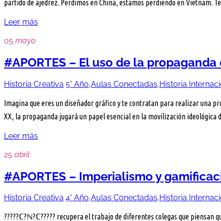
partido de ajedrez. Perdimos en China, estamos perdiendo en Vietnam. 
Leer más
05
mayo
#APORTES – El uso de la propaganda e
Historia Creativa
5° Año
,
Aulas Conectadas
,
Historia Internac
Imagina que eres un diseñador gráfico y te contratan para realizar una pro
XX, la propaganda jugará un papel esencial en la movilización ideológica
Leer más
25
abril
#APORTES – Imperialismo y gamificac
Historia Creativa
4° Año
,
Aulas Conectadas
,
Historia Internac
?????ℂ?ℕ?ℂ????? recupera el trabajo de diferentes colegas que piensan que