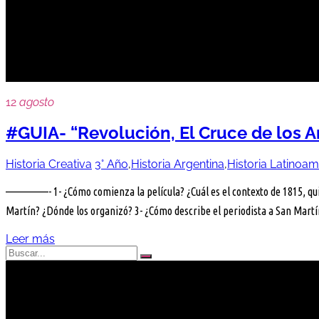
bolivar
12
agosto
#GUIA- “Revolución, El Cruce de los A
Historia Creativa
3° Año
,
Historia Argentina
,
Historia Latinoa
—————- 1- ¿Cómo comienza la película? ¿Cuál es el contexto de 1815, qui
Martín? ¿Dónde los organizó? 3- ¿Cómo describe el periodista a San Mart
Leer más