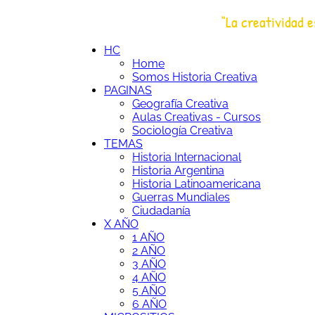
Saltar
“La creatividad e
al
HC
Historia Creativa
contenido
HC
Home
Somos Historia Creativa
PAGINAS
Geografía Creativa
Aulas Creativas - Cursos
Sociología Creativa
TEMAS
Historia Internacional
Historia Argentina
Historia Latinoamericana
Guerras Mundiales
Ciudadanía
X AÑO
1 AÑO
2 AÑO
3 AÑO
4 AÑO
5 AÑO
6 AÑO