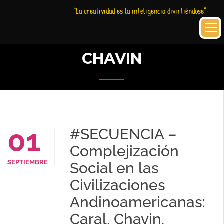
Saltar
Historia
HC
“La creatividad es la inteligencia divirtiéndose”
al
Creativa
contenido
CHAVIN
01
#SECUENCIA –
Complejización
SEPTIEMBRE
Social en las
Civilizaciones
Andinoamericanas:
Caral, Chavin,