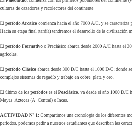
El Paleoindio,
comienza con los primeros pobladores del continente (va
culturas de cazadores y recolectores del continente.
El
período Arcaico
comienza hacia el año 7000 A/C, y se caracteriza p
Hacia su etapa final (tardía) tendremos el desarrollo de la civilizac
El
período Formativo
o Preclásico abarca desde 2000 A/C hasta el 30
agrícolas.
El
período Clásico
abarca desde 300 D/C hasta el 1000 D/C; donde se d
complejos sistemas de regadío y trabajo en cobre, plata y oro.
El último de los
períodos
es el
Posclásico
, va desde el año 1000 D/C ha
Mayas, Aztecas (A. Central) e Incas.
ACTIVIDAD Nº 1:
Compartimos una cronología de los diferentes mome
períodos, podemos pedir a nuestros estudiantes que describan las caract