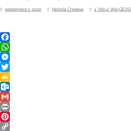
septiembre 1, 2020
Historia Creativa
1° Año
,
2° Año
,
GEOG
Facebook
WhatsApp
Messenger
Twitter
Google
Classroom
Outlook.com
Gmail
Print
Pinterest