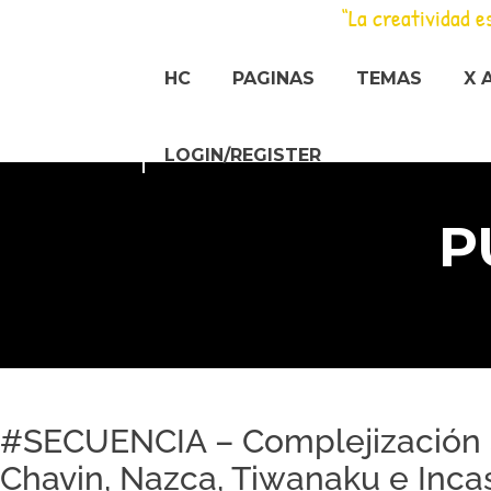
Saltar
“La creatividad e
al
contenido
HC
PAGINAS
TEMAS
X 
LOGIN/REGISTER
P
#SECUENCIA – Complejización So
Chavin, Nazca, Tiwanaku e Incas