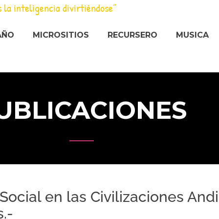
s la inteligencia divirtiéndose”
AÑO
MICROSITIOS
RECURSERO
MUSICA
UBLICACIONES
cial en las Civilizaciones And
.-