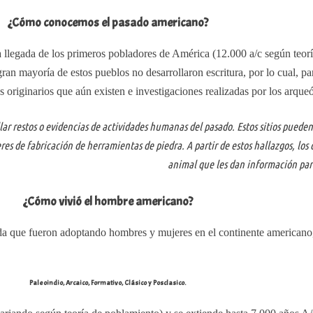
¿Cómo conocemos el pasado americano?
 llegada de los primeros pobladores de América (12.000 a/c según teoría
an mayoría de estos pueblos no desarrollaron escritura, por lo cual, pa
s originarios que aún existen e investigaciones realizadas por los arque
llar restos o evidencias de actividades humanas del pasado. Estos sitios pued
es de fabricación de herramientas de piedra. A partir de estos hallazgos, los 
animal que les dan información para
¿Cómo vivió el hombre americano?
da que fueron adoptando hombres y mujeres en el continente americano, e
Paleoindio, Arcaico, Formativo, Clásico y Posclasico.