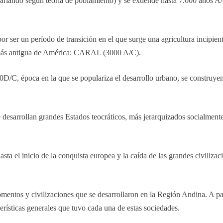
riando según teoría de poblamiento) y se extiende hasta 7.000 años A/C
or ser un período de transición en el que surge una agricultura incipie
ión más antigua de América: CARAL (3000 A/C).
0D/C, época en la que se populariza el desarrollo urbano, se construy
esarrollan grandes Estados teocráticos, más jerarquizados socialmente,
sta el inicio de la conquista europea y la caída de las grandes civiliza
ntos y civilizaciones que se desarrollaron en la Región Andina. A part
erísticas generales que tuvo cada una de estas sociedades.