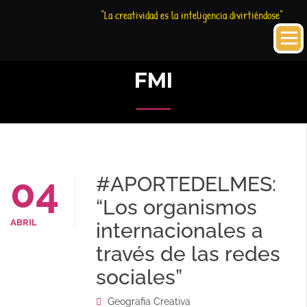
Saltar
Historia
HC
“La creatividad es la inteligencia divirtiéndose”
al
Creativa
contenido
FMI
04
#APORTEDELMES:
“Los organismos
ABRIL
internacionales a
través de las redes
sociales”
Geografia Creativa