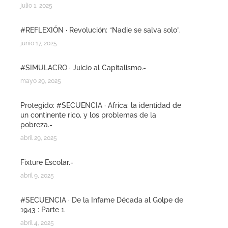
julio 1, 2025
#REFLEXIÓN · Revolución: “Nadie se salva solo”.
junio 17, 2025
#SIMULACRO · Juicio al Capitalismo.-
mayo 29, 2025
Protegido: #SECUENCIA · Africa: la identidad de
un continente rico, y los problemas de la
pobreza.-
abril 29, 2025
Fixture Escolar.-
abril 9, 2025
#SECUENCIA · De la Infame Década al Golpe de
1943 : Parte 1.
abril 4, 2025