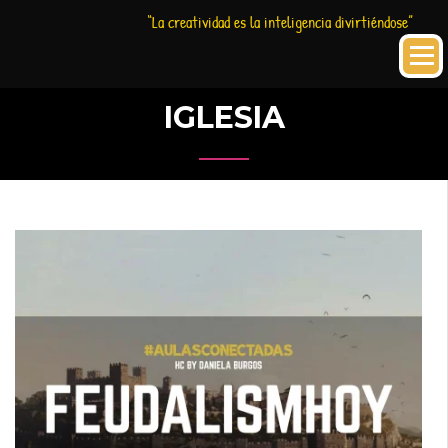
Saltar
Historia
HC
“La creatividad es la inteligencia divirtiéndose”
al
Creativa
contenido
IGLESIA