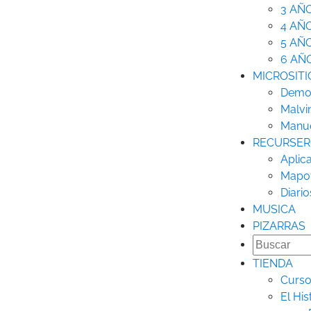
3 AÑ
4 AÑ
5 AÑ
6 AÑ
MICROSITI
Democ
Malvi
Manue
RECURSE
Aplic
Mapo
Diario
MUSICA
PIZARRAS
TIENDA
Curso
El His