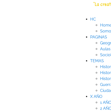
Saltar
“La creat
HC
Historia Creativa
al
contenido
HC
Hom
Somos
PAGINAS
Geogr
Aulas
Socio
TEMAS
Histor
Histor
Histo
Guerr
Ciuda
X AÑO
1 AÑ
2 AÑ