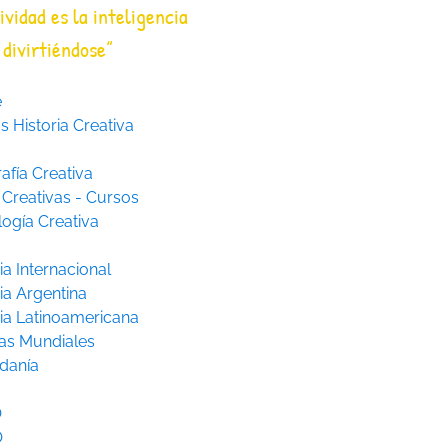
ividad es la inteligencia
divirtiéndose”
e
 Historia Creativa
afía Creativa
 Creativas - Cursos
logía Creativa
ia Internacional
ia Argentina
ria Latinoamericana
as Mundiales
danía
O
O