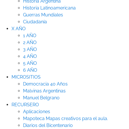
Historia Argentina
Historia Latinoamericana
Guerras Mundiales
Ciudadanía
X AÑO
1 AÑO
2 AÑO
3 AÑO
4 AÑO
5 AÑO
6 AÑO
MICROSITIOS
Democracia 40 Años
Malvinas Argentinas
Manuel Belgrano
RECURSERO
Aplicaciones
Mapoteca
Mapas creativos para el aula.
Diarios del Bicentenario