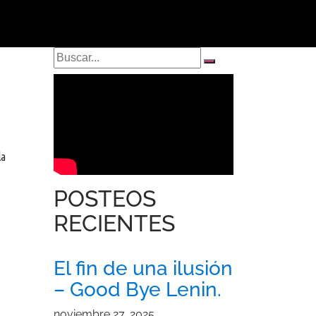
la
POSTEOS
RECIENTES
El fin de una ilusión
– Good Bye Lenin.
noviembre 27, 2025