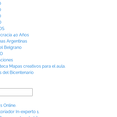
O
O
O
O
OS
racia 40 Años
nas Argentinas
l Belgrano
RO
aciones
teca
Mapas creativos para el aula.
s del Bicentenario
s Online.
toriador In-experto 1.