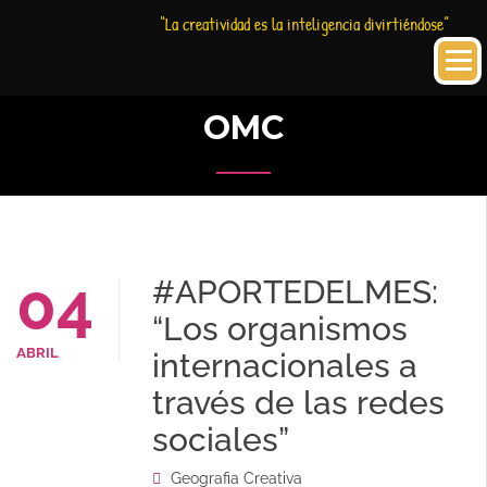
Saltar
Historia
HC
“La creatividad es la inteligencia divirtiéndose”
al
Creativa
contenido
OMC
04
#APORTEDELMES:
“Los organismos
ABRIL
internacionales a
través de las redes
sociales”
Geografia Creativa