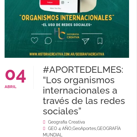
04
#APORTEDELMES:
“Los organismos
ABRIL
internacionales a
través de las redes
sociales”
Geografia Creativa
GEO 4 AÑO
,
GeoAportes
,
GEOGRAFÍA
MUNDIAL