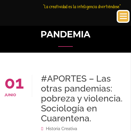
Saltar
Historia
HC
“La creatividad es la inteligencia divirtiéndose”
al
Creativa
contenido
PANDEMIA
01
#APORTES – Las
otras pandemias:
JUNIO
pobreza y violencia.
Sociología en
Cuarentena.
Historia Creativa