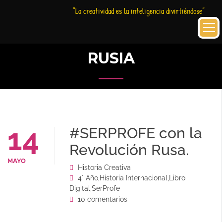
Saltar
Historia
HC
“La creatividad es la inteligencia divirtiéndose”
al
Creativa
contenido
RUSIA
14
#SERPROFE con la
Revolución Rusa.
MAYO
Historia Creativa
4° Año
,
Historia Internacional
,
Libro
Digital
,
SerProfe
10 comentarios