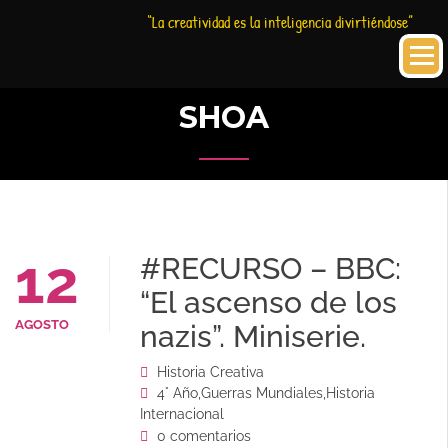
Saltar
Historia
HC
“La creatividad es la inteligencia divirtiéndose”
al
Creativa
contenido
SHOA
12
#RECURSO – BBC:
“El ascenso de los
AGOSTO
nazis”. Miniserie.
Historia Creativa
4° Año
,
Guerras Mundiales
,
Historia
Internacional
0 comentarios