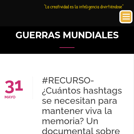
Saltar
Historia
HC
“La creatividad es la inteligencia divirtiéndose”
al
Creativa
contenido
GUERRAS MUNDIALES
31
#RECURSO-
¿Cuántos hashtags
MAYO
se necesitan para
mantener viva la
memoria? Un
documental sobre