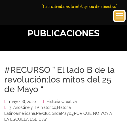
Saltar
Historia
HC
“La creatividad es la inteligencia divirtiéndose”
al
Creativa
contenido
PUBLICACIONES
#RECURSO ” El lado B de la
revolución:los mitos del 25
de Mayo “
mayo 26, 2020
Historia Creativa
3° Año
,
Cine y TV historico
,
Historia
Latinoamericana
,
RevoluciondeMayo
,
¿POR QUÉ NO VOY A
LA ESCUELA ESE DÍA?