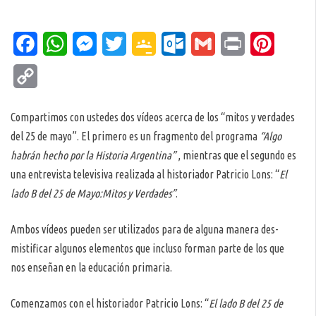
Facebook
WhatsApp
Messenger
Twitter
Google
Outlook.com
Gmail
Print
Pinteres
Classroom
Copy
Link
Compartimos con ustedes dos vídeos acerca de los “mitos y verdades
del 25 de mayo”. El primero es un fragmento del programa
“Algo
habrán hecho por la Historia Argentina”
, mientras que el segundo es
una entrevista televisiva realizada al historiador Patricio Lons: “
El
lado B del 25 de Mayo:Mitos y Verdades”
.
Ambos vídeos pueden ser utilizados para de alguna manera des-
mistificar algunos elementos que incluso forman parte de los que
nos enseñan en la educación primaria.
Comenzamos con el historiador Patricio Lons: “
El lado B del 25 de