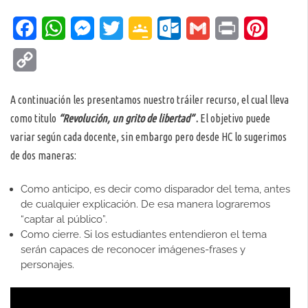
Facebook
WhatsApp
Messenger
Twitter
Google
Outlook.com
Gmail
Print
Pinteres
Classroom
Copy
Link
A continuación les presentamos nuestro tráiler recurso, el cual lleva
como titulo
“Revolución, un grito de libertad”
.
El objetivo puede
variar según cada docente, sin embargo pero desde HC lo sugerimos
de dos maneras:
Como anticipo, es decir como disparador del tema, antes
de cualquier explicación. De esa manera lograremos
“captar al público”.
Como cierre. Si los estudiantes entendieron el tema
serán capaces de reconocer imágenes-frases y
personajes.