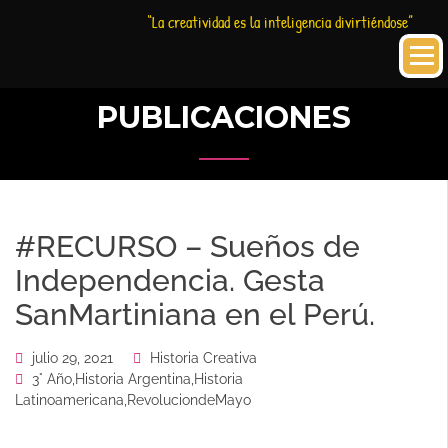
Saltar
Historia
HC
“La creatividad es la inteligencia divirtiéndose”
al
Creativa
contenido
PUBLICACIONES
#RECURSO – Sueños de
Independencia. Gesta
SanMartiniana en el Perú.
julio 29, 2021
Historia Creativa
3° Año
,
Historia Argentina
,
Historia
Latinoamericana
,
RevoluciondeMayo